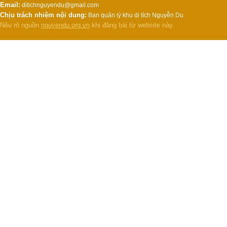
Email:
ditichnguyendu@gmail.com
Chịu trách nhiệm nội dung:
Ban quản lý khu di tích Nguyễn Du
Nêu rõ nguồn
nguyendu.org.vn
khi đăng bài từ website này.