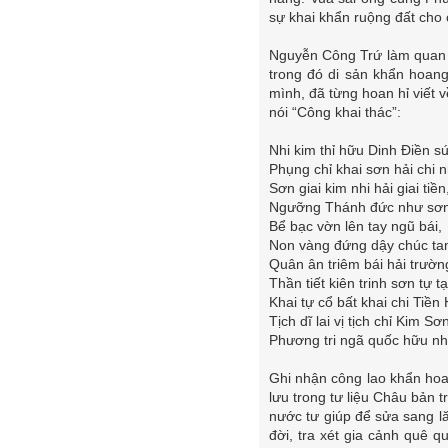
sự khai khẩn ruộng đất cho 
Nguyễn Công Trứ làm quan t
trong đó di sản khẩn hoan
mình, đã từng hoan hỉ viết 
nói “Công khai thác”:
Nhi kim thỉ hữu Dinh Điền sứ
Phụng chỉ khai sơn hải chi 
Sơn giai kim nhi hải giai tiền
Ngưỡng Thánh đức như sơn
Bể bạc vờn lên tay ngũ bái,
Non vàng đứng dậy chúc ta
Quân ân triêm bái hải trườn
Thần tiết kiên trinh sơn tự tạ
Khai tự cổ bất khai chi Tiền 
Tịch dĩ lai vị tịch chỉ Kim Sơ
Phương tri ngã quốc hữu nh
Ghi nhận công lao khẩn ho
lưu trong tư liệu Châu bản
nước tư giúp để sửa sang l
đời, tra xét gia cảnh quê q