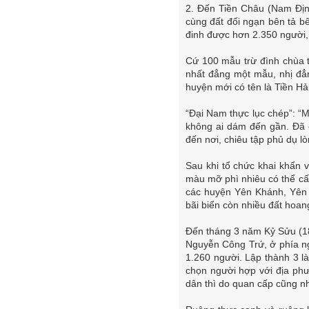
2. Đến Tiền Châu (Nam Địn
cùng đất đối ngạn bên tả bê
đinh được hơn 2.350 người,
Cứ 100 mẫu trừ đình chùa t
nhất đẳng một mẫu, nhị đẳ
huyện mới có tên là Tiền Hả
“Đại Nam thực lục chép”: “M
không ai dám đến gần. Đã 
đến nơi, chiêu tập phủ dụ l
Sau khi tổ chức khai khẩn 
màu mỡ phì nhiêu có thể cấ
các huyện Yên Khánh, Yên 
bãi biển còn nhiều đất hoan
Đến tháng 3 năm Kỷ Sửu (18
Nguyễn Công Trứ, ở phía n
1.260 người. Lập thành 3 là
chọn người hợp với địa phư
dân thì do quan cấp cũng nh