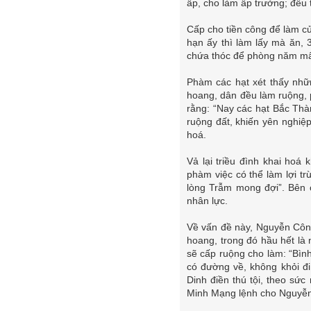
ấp, cho làm ấp trưởng; đều t
Cấp cho tiền công để làm cử
hạn ấy thì làm lấy mà ăn, 
chứa thóc để phòng năm mất
Phàm các hạt xét thấy nhữ
hoang, dân đều làm ruộng, 
rằng: “Nay các hạt Bắc Thà
ruộng đất, khiến yên nghiệ
hoá.
Vả lại triều đình khai hoá
phàm việc có thể làm lợi tr
lòng Trẫm mong đợi”. Bên 
nhân lực.
Về vấn đề này, Nguyễn Công
hoang, trong đó hầu hết là
sẽ cấp ruộng cho làm: “Bình
có đường về, không khỏi đi
Dinh điền thú tội, theo s
Minh Mạng lệnh cho Nguyễn 