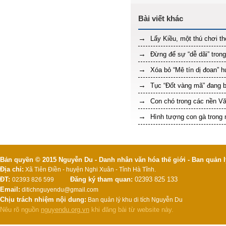
Lẩy Kiều, một thú chơi t
Đừng để sự “dễ dãi” trong
Xóa bỏ “Mê tín dị đoan” h
Tục “Đốt vàng mã” đang b
Con chó trong các nền V
Hình tượng con gà trong n
Bản quyền © 2015 Nguyễn Du - Danh nhân văn hóa thế giới - Ban quản l
Địa chỉ:
Xã Tiên Điền - huyện Nghi Xuân - Tỉnh Hà Tĩnh.
ĐT:
Đăng ký tham quan:
02393 825 133
02393 826 599
Email:
ditichnguyendu@gmail.com
Chịu trách nhiệm nội dung:
Ban quản lý khu di tích Nguyễn Du
Nêu rõ nguồn
nguyendu.org.vn
khi đăng bài từ website này.