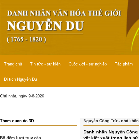
Trang chủ
Tin tức - sự kiện
Cuộc đời - sự nghiệp
Tác phẩm
Di tích Nguyễn Du
Chủ nhật, ngày 9-8-2026
Tham quan ảo 3D
Nguyễn Công Trứ - nhà khẩn h
Danh nhân Nguyễn Công Tr
vật kiệt xuất trong lịch sử
Bộ đếm lượt truy cập