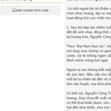
Là một người đa tài (thậm ch
chức khai hoang, lập ra ha
hoạt động tích cực nhất ch
1. Sau khi dẹp tan nhiều cu
đất để sinh nhai, đồng thờ
lại hoang hóa, Nguyễn Công
Theo “Đại Nam thực lục”, b
nơi làng mạc không có gia
cướp, cái tệ không ngăn c
Định mênh mông bát ngát.
Ngoài ra còn không biết mấ
đủ sức làm. Nếu cấp cho t
mối lợi tự nhiên sẽ đến vô
làm sào huyệt, nay khai phá
Có thể nói, Nguyễn Công Trứ
hoang, ông cũng đề xuất cá
có thể khai khẩn được, cho
hạt đến khai khẩn, như mộ đ