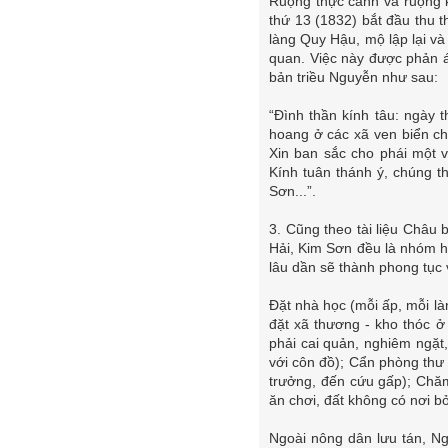
Ruộng thực canh và ruộng 
thứ 13 (1832) bắt đầu thu t
làng Quy Hậu, mộ lập lại và
quan. Việc này được phản án
bản triều Nguyễn như sau:
“Đình thần kính tâu: ngày 
hoang ở các xã ven biển ch
Xin ban sắc cho phái một 
Kính tuân thánh ý, chúng 
Sơn...”.
3. Cũng theo tài liệu Châu
Hải, Kim Sơn đều là nhóm h
lâu dần sẽ thành phong tục 
Đặt nhà học (mỗi ấp, mỗi l
đặt xã thương - kho thóc ở
phải cai quản, nghiêm ngặt,
với côn đồ); Cẩn phòng thư
trưởng, đến cứu gấp); Chă
ăn chơi, đất không có nơi bỏ
Ngoài nông dân lưu tán, N