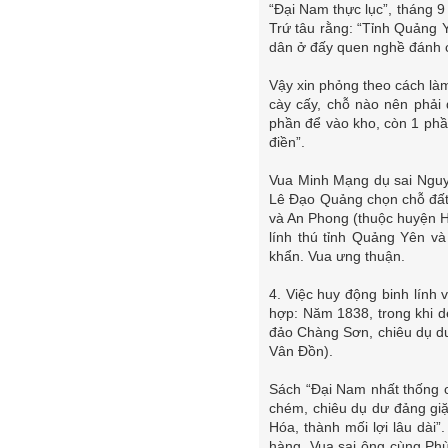
“Đại Nam thực lục”, tháng
Trứ tâu rằng: “Tỉnh Quảng 
dân ở đấy quen nghề đánh c
Vậy xin phỏng theo cách làm
cày cấy, chỗ nào nên phải 
phần để vào kho, còn 1 phầ
điền”.
Vua Minh Mạng dụ sai Nguyễ
Lê Đạo Quảng chọn chỗ đất
và An Phong (thuộc huyện H
lính thú tỉnh Quảng Yên và
khẩn. Vua ưng thuận.
4. Việc huy động binh lính
hợp: Năm 1838, trong khi d
đảo Chàng Sơn, chiêu dụ dư
Vân Đồn).
Sách “Đại Nam nhất thống 
chém, chiêu dụ dư đảng giặ
Hóa, thành mối lợi lâu dài
hàng. Vua sai ông cùng Phù