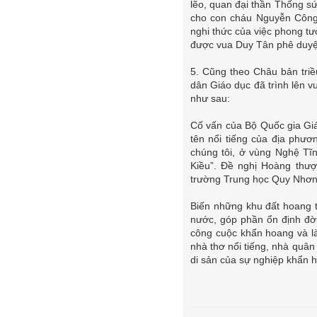
lẽo, quan đại thần Thống s
cho con cháu Nguyễn Công 
nghi thức của việc phong tư
được vua Duy Tân phê duyệ
5. Cũng theo Châu bản tri
dân Giáo dục đã trình lên 
như sau:
Cố vấn của Bộ Quốc gia Giá
tên nổi tiếng của địa phư
chúng tôi, ở vùng Nghệ Tĩ
Kiều”. Đề nghị Hoàng thư
trường Trung học Quy Nhơn,
Biến những khu đất hoang t
nước, góp phần ổn định đời
công cuộc khẩn hoang và l
nhà thơ nổi tiếng, nhà quân
di sản của sự nghiệp khẩn h