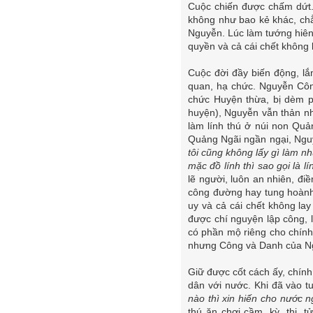
Cuộc chiến được chấm dứt.
không như bao kẻ khác, chẳ
Nguyễn. Lúc làm tướng hiên
quyền và cả cái chết không 
Cuộc đời đầy biến động, l
quan, hạ chức. Nguyễn Côn
chức Huyện thừa, bị dèm p
huyện), Nguyễn vẫn thản nh
làm lính thú ở núi non Quả
Quảng Ngãi ngần ngại, Ngu
tôi cũng không lấy gì làm nh
mặc đồ lính thì sao gọi là l
lẽ người, luôn an nhiên, đi
công đường hay tung hoành n
uy và cả cái chết không la
được chí nguyện lập công, 
có phần mộ riêng cho chính
nhưng Công và Danh của Ng
Giữ được cốt cách ấy, chính 
dân với nước. Khi đã vào t
nào thì xin hiến cho nước n
thú ăn chơi cầm, kỳ, thi,