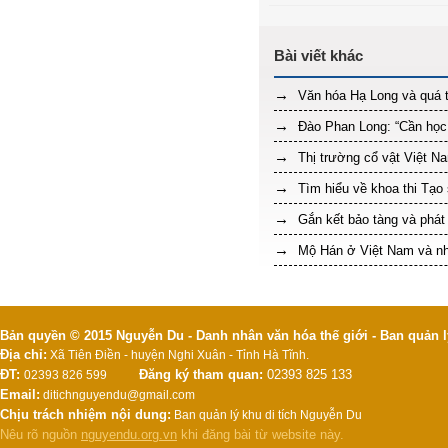
Văn hóa Hạ Long và quá t
Đào Phan Long: “Cần học 
Thị trường cổ vật Việt Na
Tìm hiểu về khoa thi Tạo 
Gắn kết bảo tàng và phát t
Mộ Hán ở Việt Nam và nhữ
Bản quyền © 2015 Nguyễn Du - Danh nhân văn hóa thế giới - Ban quản l
Địa chỉ:
Xã Tiên Điền - huyện Nghi Xuân - Tỉnh Hà Tĩnh.
ĐT:
Đăng ký tham quan:
02393 825 133
02393 826 599
Email:
ditichnguyendu@gmail.com
Chịu trách nhiệm nội dung:
Ban quản lý khu di tích Nguyễn Du
Nêu rõ nguồn
nguyendu.org.vn
khi đăng bài từ website này.