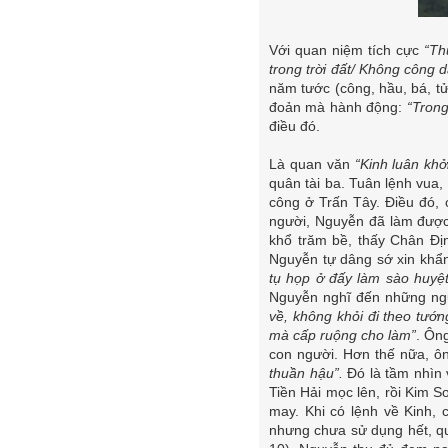
Với quan niệm tích cực
“Th
trong trời đất/ Không công d
năm tước (công, hầu, bá, tử
đoản mà hành động:
“Trong
điều đó.
Là quan văn
“Kinh luân kh
quân tài ba. Tuân lệnh vua
công ở Trấn Tây. Điều đó,
người, Nguyễn đã làm được
khổ trăm bề, thấy Chân Đ
Nguyễn tự dâng sớ xin kh
tụ họp ở đấy làm sào huyệt
Nguyễn nghĩ đến những ng
về, không khỏi đi theo tướ
mà cấp ruộng cho làm”
. Ôn
con người. Hơn thế nữa, ô
thuần hậu”.
Đó là tầm nhìn 
Tiền Hải mọc lên, rồi Kim S
may. Khi có lệnh về Kinh,
nhưng chưa sử dụng hết, q