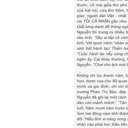
thước, cố mài giũa thơ phú
của hát nói, của thơ Nôm, 
giáo, người dân Việt - nhất 
cái TÔI CÁ NHÂN gần như b
Giắt lưng dành để tháng ng
Nguyễn thì trưng ra nhiều b
sầu tình:
“Sầu ai lấp cả vòm
tình. Với quan niệm
“nhân si
sinh bất hành lạc/ Thiên t
“Cuộc hành lạc vẫy vùng c
ngôn ấy. Cái khác thường, 
Nguyễn:
“Chơi cho lịch mới 
Không chỉ lúc thanh niên,
hưu, được vua cho 80 quan 
mình và gia đình, chỉ với
nương Phan Thị Bảo, đẹp v
Nguyễn đã ghi lại một các
đào còn mảnh mảnh”
:
“Tân 
tuổi. Năm mươi năm trước t
Sơn mé đông nam tỉnh thành
đối
“Hiếu tĩnh vị năng vong 
nhàn nào phải học thần tiên