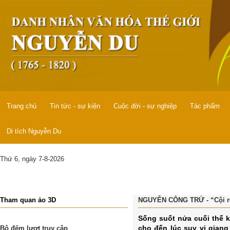
Trang chủ
Tin tức - sự kiện
Cuộc đời - sự nghiệp
Tác phẩm
Di tích Nguyễn Du
Thứ 6, ngày 7-8-2026
Tham quan ảo 3D
NGUYỄN CÔNG TRỨ - “Cội rễ
Sống suốt nửa cuối thế k
cho đến lúc suy vi giang
Bộ đếm lượt truy cập