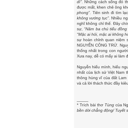
dì”
. Những cách sống đó th
được mất, khen chê ông k
phong”
. Tiên sinh đi tìm lạ
không vướng tục”
. Nhiều ng
nghĩ không chỉ thế. Đây ch
sự,
“Năm ba chú tiểu đồng 
“Mặc ai hỏi, mặc ai không hỏ
sự hoàn chỉnh quan niệm 
NGUYỄN CÔNG TRỨ. Nguyễn n
thống nhất trong con ngườ
Xưa nay, dễ có mấy ai làm 
Nguyễn hiểu mình, hiểu ngườ
nhất của lịch sử Việt Nam 
thông hùng vĩ của đất Lam 
và cả lời thách thức đầy ki
_____
* Trích bài thơ
Tùng
của Ng
bền dời chẳng động/ Tuyết 