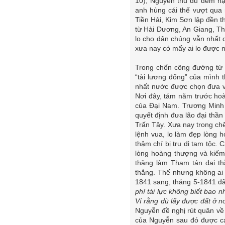
10), Nguyễn thu đủ đem nạ
anh hùng cái thế vượt qua 
Tiền Hải, Kim Sơn lập đền t
từ Hải Dương, An Giang, Th
lo cho dân chúng vẫn nhất 
xưa nay có mấy ai lo được n
Trong chốn công đường từ 
“tài lương đống” của mình 
nhất nước được chọn đưa và
Nơi đây, tám năm trước hoà
của Đại Nam. Trương Minh
quyết định đưa lão đại thầ
Trấn Tây. Xưa nay trong chế
lệnh vua, lo làm đẹp lòng h
thậm chí bị tru di tam tộc
lòng hoàng thượng và kiếm
thăng làm Tham tán đại th
thắng. Thế nhưng không ai
1841 sang, tháng 5-1841 đã
phí tài lực không biết bao 
Ví rằng dù lấy được đất ở n
Nguyễn đề nghị rút quân về 
của Nguyễn sau đó được các