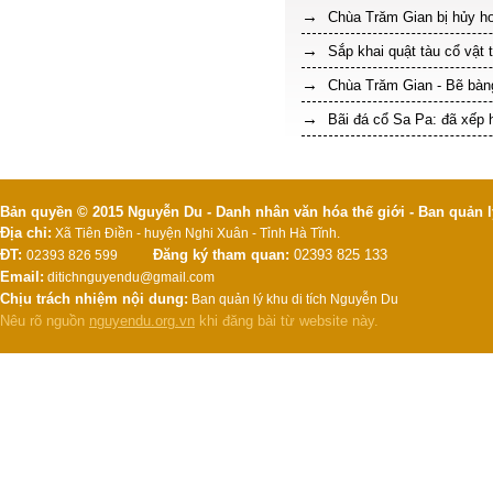
Chùa Trăm Gian bị hủy hoạ
Sắp khai quật tàu cổ vật 
Chùa Trăm Gian - Bẽ bàn
Bãi đá cổ Sa Pa: đã xếp 
Bản quyền © 2015 Nguyễn Du - Danh nhân văn hóa thế giới - Ban quản l
Địa chỉ:
Xã Tiên Điền - huyện Nghi Xuân - Tỉnh Hà Tĩnh.
ĐT:
Đăng ký tham quan:
02393 825 133
02393 826 599
Email:
ditichnguyendu@gmail.com
Chịu trách nhiệm nội dung:
Ban quản lý khu di tích Nguyễn Du
Nêu rõ nguồn
nguyendu.org.vn
khi đăng bài từ website này.