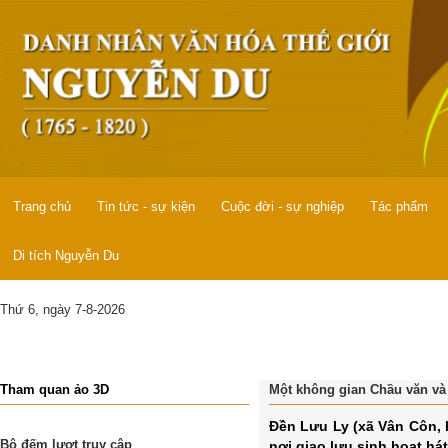
Trang chủ
Tin tức - sự kiện
Cuộc đời - sự nghiệp
Tác phẩm
Di tích Nguyễn Du
Thứ 6, ngày 7-8-2026
Tham quan ảo 3D
Một không gian Chầu văn và
Đền Lưu Ly (xã Vân Côn, 
Bộ đếm lượt truy cập
nơi giao lưu sinh hoạt há