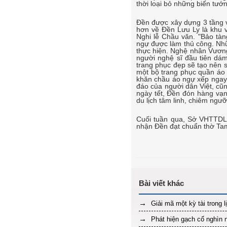
thời loại bỏ những biến tướ
Đền được xây dựng 3 tầng vớ
hơn về Đền Lưu Ly là khu 
Nghi lễ Chầu văn. "Bảo tàn
ngự được làm thủ công. Nhữ
thực hiện. Nghệ nhân Vương
người nghệ sĩ đầu tiên dám
trang phục đẹp sẽ tạo nên 
một bộ trang phục quần áo 
khăn chầu áo ngự xếp ngay
đáo của người dân Việt, cũ
ngày tết, Đền đón hàng vạn 
du lịch tâm linh, chiêm ngư
Cuối tuần qua, Sở VHTTDL 
nhận Đền đạt chuẩn thờ Tam
Giải mã một kỳ tài trong 
Phát hiện gạch cổ nghìn 