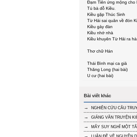
Đạm Tiên ứng mộng cho 
Tú bà dỗ Kiều.
Kiều gặp Thúc Sinh
Từ Hải sai quân về đón K
Kiều gảy đàn
Kiều nhớ nhà
Kiều khuyên Từ Hải ra h
Thơ chữ Hán
Thái Bình mại ca giả
Thăng Long (hai bài)
U cư (hai bài)
NGHIÊN CỨU CÂU TRU
GIẢNG VĂN TRUYỆN KI
MẤY SUY NGHĨ MỘT T
LUẬN ĐỀ VỀ NGUYỄN 