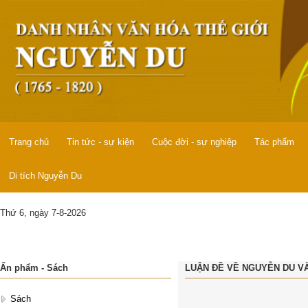
Trang chủ
Tin tức - sự kiện
Cuộc đời - sự nghiệp
Tác phẩm
Di tích Nguyễn Du
Thứ 6, ngày 7-8-2026
Ấn phẩm - Sách
LUẬN ĐỀ VỀ NGUYỄN DU V
Sách