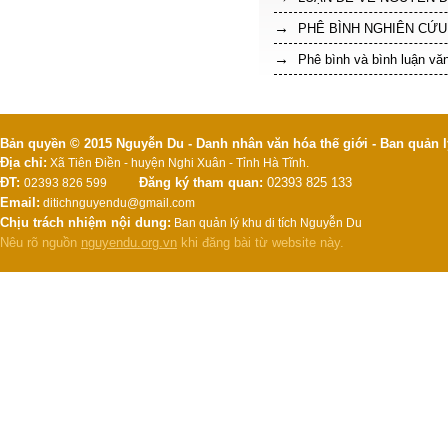
PHÊ BÌNH NGHIÊN CỨU
Phê bình và bình luận vă
Bản quyền © 2015 Nguyễn Du - Danh nhân văn hóa thế giới - Ban quản l
Địa chỉ:
Xã Tiên Điền - huyện Nghi Xuân - Tỉnh Hà Tĩnh.
ĐT:
Đăng ký tham quan:
02393 825 133
02393 826 599
Email:
ditichnguyendu@gmail.com
Chịu trách nhiệm nội dung:
Ban quản lý khu di tích Nguyễn Du
Nêu rõ nguồn
nguyendu.org.vn
khi đăng bài từ website này.