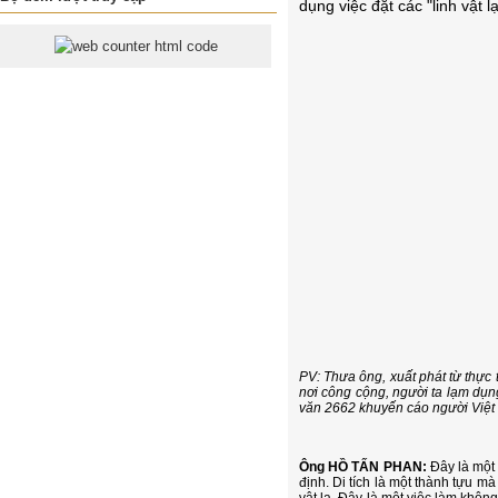
dụng việc đặt các "linh vật
PV: Thưa ông, xuất phát từ thực t
nơi công cộng, người ta lạm dụn
văn 2662 khuyến cáo người Việt 
Ông HỒ TẤN PHAN:
Đây là một 
định. Di tích là một thành tựu m
vật lạ. Đây là một việc làm khôn