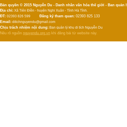
Bản quyền © 2015 Nguyễn Du - Danh nhân văn hóa thế giới - Ban quản l
Địa chỉ:
Xã Tiên Điền - huyện Nghi Xuân - Tỉnh Hà Tĩnh.
ĐT:
Đăng ký tham quan:
02393 825 133
02393 826 599
Email:
ditichnguyendu@gmail.com
Chịu trách nhiệm nội dung:
Ban quản lý khu di tích Nguyễn Du
Nêu rõ nguồn
nguyendu.org.vn
khi đăng bài từ website này.