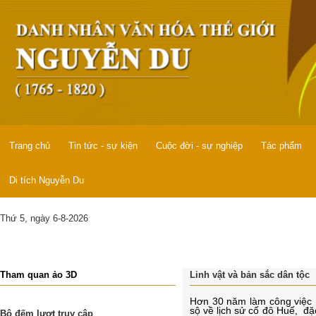
Trang chủ
Tin tức - sự kiện
Cuộc đời - sự nghiệp
Tác phẩm
Di tích Nguyễn Du
Thứ 5, ngày 6-8-2026
Tham quan ảo 3D
Linh vật và bản sắc dân tộc
Hơn 30 năm làm công việc 
sộ về lịch sử cố đô Huế, đặc
Bộ đếm lượt truy cập