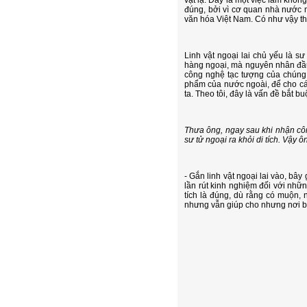
đúng, bởi vì cơ quan nhà nước 
văn hóa Việt Nam. Có như vậy th
Linh vật ngoại lai chủ yếu là 
hàng ngoại, mà nguyên nhân đầu 
công nghệ tạc tượng của chúng 
phẩm của nước ngoài, để cho các
ta. Theo tôi, đây là vấn đề bắt b
Thưa ông, ngay sau khi nhận cô
sư tử ngoại ra khỏi di tích. Vậy 
- Gắn linh vật ngoại lai vào, bây
lần rút kinh nghiệm đối với nhữn
tích là đúng, dù rằng có muộn,
nhưng vẫn giúp cho nhưng nơi bị