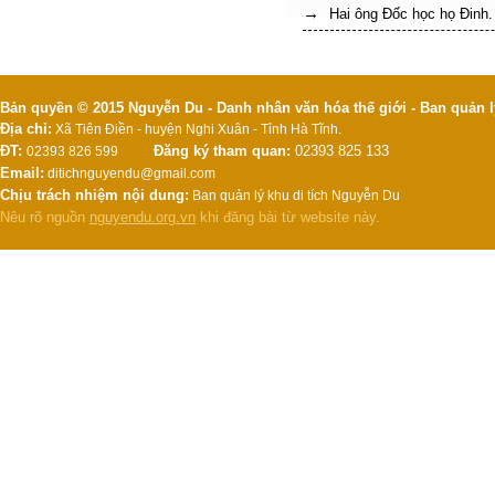
Hai ông Đốc học họ Đinh.
Bản quyền © 2015 Nguyễn Du - Danh nhân văn hóa thế giới - Ban quản l
Địa chỉ:
Xã Tiên Điền - huyện Nghi Xuân - Tỉnh Hà Tĩnh.
ĐT:
Đăng ký tham quan:
02393 825 133
02393 826 599
Email:
ditichnguyendu@gmail.com
Chịu trách nhiệm nội dung:
Ban quản lý khu di tích Nguyễn Du
Nêu rõ nguồn
nguyendu.org.vn
khi đăng bài từ website này.