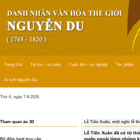
Trang chủ
Tin tức - sự kiện
Cuộc đời - sự nghiệp
Tác phẩm
Di tích Nguyễn Du
Thứ 6, ngày 7-8-2026
Tham quan ảo 3D
Lễ Tiến Xuân, một nghi lễ th
Lễ Tiến Xuân đã có từ th
nước ngoài từng chứng ki
Bộ đếm lượt truy cập