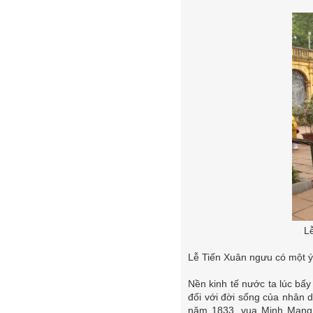
L
Lễ Tiến Xuân ngưu có một ý 
Nền kinh tế nước ta lúc bấy
đối với đời sống của nhân 
năm 1833, vua Minh Mạng 