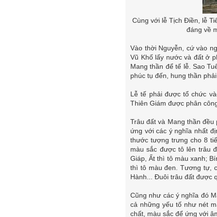
Cùng với lễ Tịch Điền, lễ 
đáng về m
Vào thời Nguyễn, cứ vào ng
Vũ Khố lấy nước và đất ở p
Mang thần để tế lễ. Sao Tu
phúc tụ đến, hung thần phải 
Lễ tế phải được tổ chức và
Thiên Giám được phân công 
Trâu đất và Mang thần đều 
ứng với các ý nghĩa nhất đ
thước tượng trưng cho 8 tiế
màu sắc được tô lên trâu 
Giáp, Ất thì tô màu xanh; B
thì tô màu đen. Tương tự, 
Hành... Đuôi trâu đất được 
Cũng như các ý nghĩa đó Ma
cả những yếu tố như nét mặ
chất, màu sắc để ứng với âm