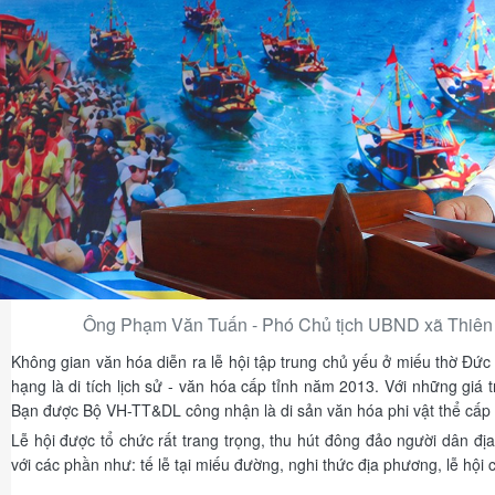
Ông Phạm Văn Tuấn - Phó Chủ tịch UBND xã Thiên Cầ
Không gian văn hóa diễn ra lễ hội tập trung chủ yếu ở miếu thờ Đứ
hạng là di tích lịch sử - văn hóa cấp tỉnh năm 2013. Với những giá 
Bạn được Bộ VH-TT&DL công nhận là di sản văn hóa phi vật thể cấp
Lễ hội được tổ chức rất trang trọng, thu hút đông đảo người dân đ
với các phần như: tế lễ tại miếu đường, nghi thức địa phương, lễ hội 