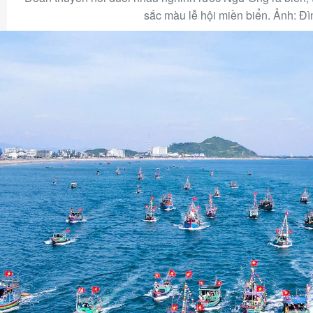
sắc màu lễ hội miền biển.
Ảnh: Đì