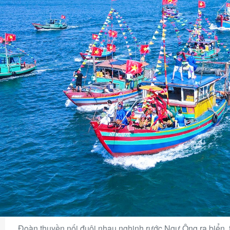
Đoàn thuyền nối đuôi nhau nghinh rước Ngư Ông ra biển, 