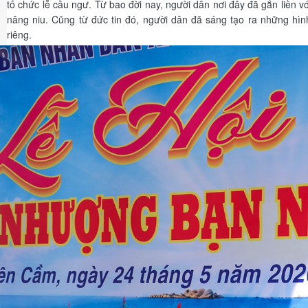
tổ chức lễ cầu ngư. Từ bao đời nay, người dân nơi đây đã gắn liền vớ
nâng niu. Cũng từ đức tin đó, người dân đã sáng tạo ra những hì
riêng.