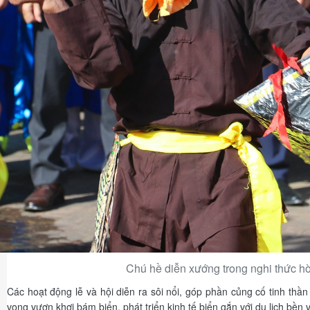
Chú hề diễn xướng trong nghi thức h
Các hoạt động lễ và hội diễn ra sôi nổi, góp phần củng cố tinh thần
vọng vươn khơi bám biển, phát triển kinh tế biển gắn với du lịch bền 