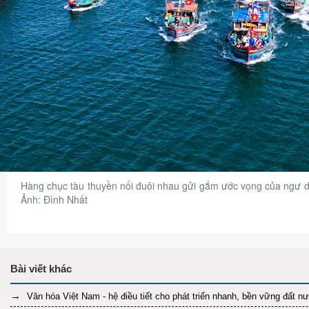
Hàng chục tàu thuyền nối đuôi nhau gửi gắm ước vọng của ngư dâ
Ảnh: Đình Nhất
Văn hóa Việt Nam - hệ điều tiết cho phát triển nhanh, bền vững đất n