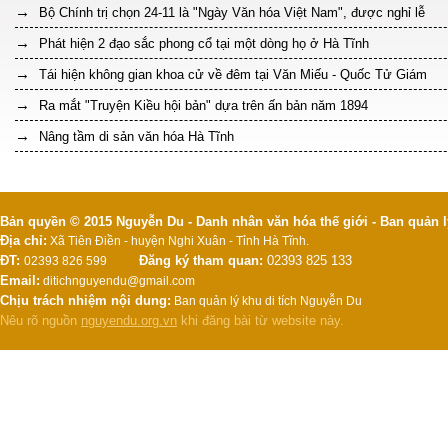
Bộ Chính trị chọn 24-11 là "Ngày Văn hóa Việt Nam", được nghỉ lễ
Phát hiện 2 đạo sắc phong cổ tại một dòng họ ở Hà Tĩnh
Tái hiện không gian khoa cử về đêm tại Văn Miếu - Quốc Tử Giám
Ra mắt "Truyện Kiều hội bản" dựa trên ấn bản năm 1894
Nâng tầm di sản văn hóa Hà Tĩnh
Bản quyền © 2015 Nguyễn Du - Danh nhân văn hóa thế giới - Ban quản l
Địa chỉ:
Xã Tiên Điền - huyện Nghi Xuân - Tỉnh Hà Tĩnh.
ĐT:
Đăng ký tham quan:
02393 825 133
02393 826 599
Email:
ditichnguyendu@gmail.com
Chịu trách nhiệm nội dung:
Ban quản lý khu di tích Nguyễn Du
Nêu rõ nguồn
nguyendu.org.vn
khi đăng bài từ website này.