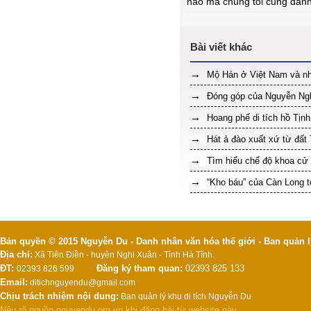
nào mà chúng tôi cũng đành 
Mộ Hán ở Việt Nam và nhữ
Đóng góp của Nguyễn Nghi
Hoang phế di tích hồ Tịn
Hát ả đào xuất xứ từ đất
Tìm hiểu chế độ khoa cử
“Kho báu” của Càn Long t
Bản quyền © 2015 Nguyễn Du - Danh nhân văn hóa thế giới - Ban quản l
Địa chỉ:
Xã Tiên Điền - huyện Nghi Xuân - Tỉnh Hà Tĩnh.
ĐT:
Đăng ký tham quan:
02393 825 133
02393 826 599
Email:
ditichnguyendu@gmail.com
Chịu trách nhiệm nội dung:
Ban quản lý khu di tích Nguyễn Du
Nêu rõ nguồn
nguyendu.org.vn
khi đăng bài từ website này.