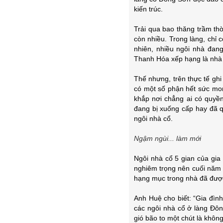
kiến trúc.
Trải qua bao thăng trầm th
còn nhiều. Trong làng, chỉ
nhiên, nhiều ngôi nhà đan
Thanh Hóa xếp hạng là nhà
Thế nhưng, trên thực tế gh
có một số phận hết sức mon
khắp nơi chẳng ai có quyề
đang bị xuống cấp hay đã q
ngôi nhà cổ.
Ngậm ngùi... làm mới
Ngôi nhà cổ 5 gian của gia
nghiêm trọng nên cuối năm 
hạng mục trong nhà đã được
Anh Huệ cho biết: “Gia đìn
các ngôi nhà cổ ở làng Đô
gió bão to một chút là khôn