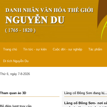
Trang chủ
Tin tức - sự kiện
Cuộc đời - sự nghiệp
Tác phẩm
Di tích Nguyễn Du
Thứ 6, ngày 7-8-2026
Tham quan ảo 3D
Làng cổ Đông Sơn đang bị...
Làng cổ Đông Sơn- nơi cá
Bộ đếm lượt truy cập