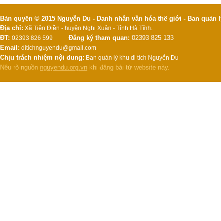
Bản quyền © 2015 Nguyễn Du - Danh nhân văn hóa thế giới - Ban quản l
Địa chỉ:
Xã Tiên Điền - huyện Nghi Xuân - Tỉnh Hà Tĩnh.
ĐT:
Đăng ký tham quan:
02393 825 133
02393 826 599
Email:
ditichnguyendu@gmail.com
Chịu trách nhiệm nội dung:
Ban quản lý khu di tích Nguyễn Du
Nêu rõ nguồn
nguyendu.org.vn
khi đăng bài từ website này.