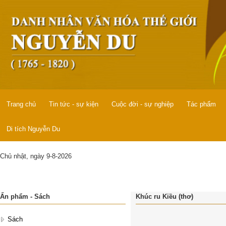
Trang chủ
Tin tức - sự kiện
Cuộc đời - sự nghiệp
Tác phẩm
Di tích Nguyễn Du
Chủ nhật, ngày 9-8-2026
Ấn phẩm - Sách
Khúc ru Kiều (thơ)
Sách