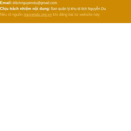
Email:
ditichnguyendu@gmail.com
Chịu trách nhiệm nội dung:
Ban quản lý khu di tích Nguyễn Du
Nêu rõ nguồn
nguyendu.org.vn
khi đăng bài từ website này.