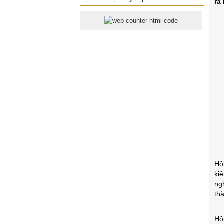
ra
Hộ
ki
ng
th
Hộ