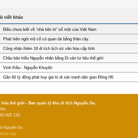
Điều chưa biết về “nhà tiên tri” số một của Việt Nam
Phát hiện ngôi mộ cổ có quan tài bằng thân cây.
Công nhận thêm 18 di tích lịch sử văn hóa cấp tỉnh.
Châu bản triều Nguyễn nhận bằng Di sản tư liệu thế giới
Vịnh Kiều - Nguyễn Khuyến
Gần 60 tỷ đồng phát huy giá trị di sản tranh dân gian Đông Hồ
óa thế giới - Ban quản lý khu di tích Nguyễn Du.
ĩnh.
93 825 133
ích Nguyễn Du
bsite này.