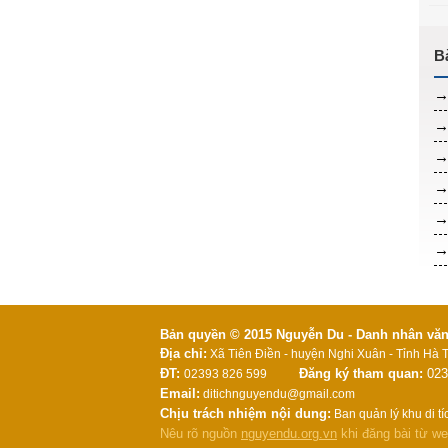
Bản quyền © 2015 Nguyễn Du - Danh nhân văn h
Địa chỉ:
Xã Tiên Điền - huyện Nghi Xuân - Tỉnh Hà T
ĐT:
Đăng ký tham quan:
023
02393 826 599
Email:
ditichnguyendu@gmail.com
Chịu trách nhiệm nội dung:
Ban quản lý khu di t
Nêu rõ nguồn
nguyendu.org.vn
khi đăng bài từ we