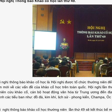
 Hội nghị Thông báo Khảo cổ học lần thứ 49.
i nghị thông báo khảo cổ học là Hội nghị được tổ chức thường niên đ
ện mới về các vấn đề của khảo cổ học
trên
toàn quốc. Hội nghị lần t
hiên cứu khảo cổ, cán bộ hoạt động văn hóa từ Trung ương đến đ
ành các tiểu ban như: đồ đá, kim khí, lịch sử - phong kiến, Champa, Ó
i nghị thông báo khảo cổ học thường niên lần thứ 49 sẽ kết thúc bế m