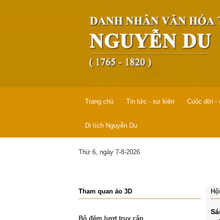
Trang chủ
Tin tức - sự kiện
Cuộc đời -
Di tích Nguyễn Du
Thứ 6, ngày 7-8-2026
Tham quan ảo 3D
Hộ
Sá
Bộ đếm lượt truy cập