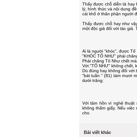
Thấy được chỗ diễn tả hay kh
lý, hình thức và nội dung đề
cái khổ ở thân phận người đ
Thấy được chỗ hay như vậy,
một độc giả đối với tác giả
Ai là người “khóc”, được Tố
"KHÓC TỐ NHƯ” phải chăng l
Phải chăng Tô Như chết mà 
Với "TỐ NHƯ" không chết, k
Dù đúng hay không đối với tá
"bát tuần " (81) tám mươi m
dưới trăng:
Với tâm hồn vì nghệ thuật 
không thấm giấy. Nếu việc 
cho.