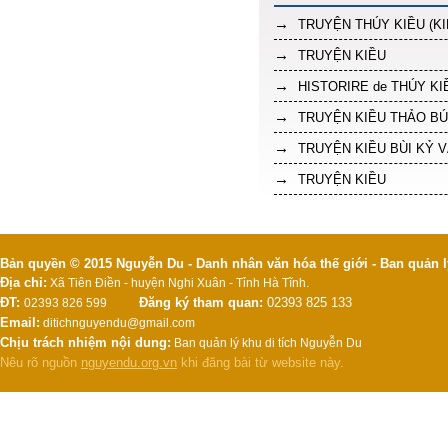
TRUYỆN THÚY KIỀU (KI
TRUYỆN KIỀU
HISTORIRE de THÚY KI
TRUYỆN KIỀU THẢO BÚ
TRUYỆN KIỀU BÙI KỶ V
TRUYỆN KIỀU
Bản quyền © 2015 Nguyễn Du - Danh nhân văn hóa thế giới - Ban quản l
Địa chỉ:
Xã Tiên Điền - huyện Nghi Xuân - Tỉnh Hà Tĩnh.
ĐT:
Đăng ký tham quan:
02393 825 133
02393 826 599
Email:
ditichnguyendu@gmail.com
Chịu trách nhiệm nội dung:
Ban quản lý khu di tích Nguyễn Du
Nêu rõ nguồn
nguyendu.org.vn
khi đăng bài từ website này.