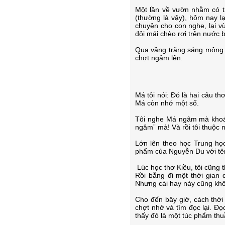
Một lần về vườn nhằm có t
(thường là vậy), hôm nay lạ
chuyện cho con nghe, lại v
đôi mái chèo rơi trên nước 
Qua vầng trăng sáng mông l
chợt ngâm lên:
Má tôi nói: Đó là hai câu t
Má còn nhớ một số.
Tôi nghe Má ngâm mà khoái 
ngâm” mà! Và rồi tôi thuộc 
Lớn lên theo học Trung học
phẩm của Nguyễn Du với tên
Lúc học thơ Kiều, tôi cũng
Rồi bẵng đi một thời gian 
Nhưng cái hay này cũng khô
Cho đến bây giờ, cách thời
chợt nhớ và tìm đọc lại. Đọ
thấy đó là một túc phẩm thu