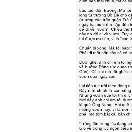
đình bên mái chùa, tất cả
Lúc tuổi đến trường, Má tô
lòng từ trường Bồ Đề cho đế
(trường của trấn quận Trà Ô
ngày hai buổi ôm cặp đến 
để đi về "vườn". Chiều thứ
này nọ để đi về vườn. Tuy v
thì được ưu tiên, vì là "con t
Chuẩn bị xong, Má tôi bảo: 
Phải đi mất bốn cây số có h
Dưới ghe, anh chị em tôi n
về hướng Đông tức quẹo trá
Gòn). Có khi má tôi ghé c
vườn qua ngày sau.
Lại tiếp tục trôi theo dòng 
Đây mới chính là con sông
Nhưng vườn quê tôi thì đi c
Nơi đây anh chị em tôi được
là quê Ông Ngoại. Hai quê l
miếng vườn này, vì là nơi nh
phá, mò tôm bắt cá, bắn chi
“Trăng lên trong lúc đang ch
Gió về trong lúc ngọn triều m