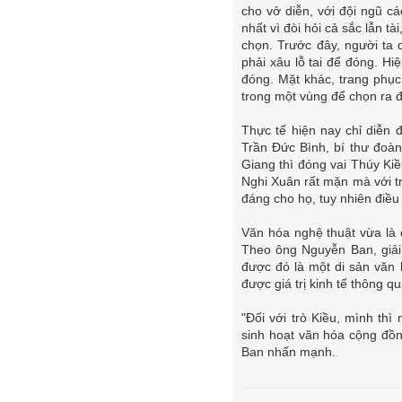
cho vở diễn, với đội ngũ cá
nhất vì đòi hỏi cả sắc lẫn 
chọn. Trước đây, người ta
phải xâu lỗ tai để đóng. H
đóng. Mặt khác, trang phục 
trong một vùng để chọn ra đư
Thực tế hiện nay chỉ diễn 
Trần Đức Bình, bí thư đoàn 
Giang thì đóng vai Thúy Kiề
Nghi Xuân rất mặn mà với tr
đáng cho họ, tuy nhiên điều
Văn hóa nghệ thuật vừa là cầ
Theo ông Nguyễn Ban, giải 
được đó là một di sản văn 
được giá trị kinh tế thông q
"Đối với trò Kiều, mình th
sinh hoạt văn hóa cộng đồng
Ban nhấn mạnh.