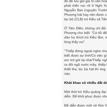
đó để lưu giữ giá trị văn 
phát triển rực rỡ ở Nghi 
Nguyễn Ban (nguyên Trưởng 
Phượng hát hay nên được ch
lạc bộ (CLB) trò Kiều xã Tiê
Ở Tiên Điền, không chỉ đội
Phượng cho biết: "Cứ tối đế
dân họ thích trò Kiều lắm, m
lòng thấy vui”.
"Thiếp đứng ngoài nghe chuy
biết được sự tình/Có việc 
em trở gót lại nhà/Thiếp n
ra đôi ngã nước mây, thiếp
thiết tha, lúc bà hát thì ô
nào.
Khát khao có nhiều đất d
Một thời trò Kiều quảng đại 
diễn. Để khôi phục được như
Để diễn được một vở Kim Vân