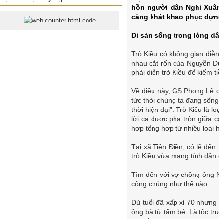
hồn người dân Nghi Xuân
càng khát khao phục dựng
Di sản sống trong lòng d
Trò Kiều có không gian diễ
nhau cắt rốn của Nguyễn Du 
phải diễn trò Kiều để kiếm 
Về điều này, GS Phong Lê đã
tức thời chúng ta đang sốn
thời hiện đại”. Trò Kiều là 
lời ca được pha trộn giữa c
hợp tổng hợp từ nhiều loại 
Tại xã Tiên Điền, có lẽ đế
trò Kiều vừa mang tính dân 
Tìm đến với vợ chồng ông 
công chúng như thế nào.
Dù tuổi đã xấp xỉ 70 nhưng
ông bà từ tấm bé. Là tộc t