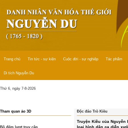
Trang chủ
Tin tức - sự kiện
Cuộc đời - sự nghiệp
Tác phẩm
Di tích Nguyễn Du
Thứ 6, ngày 7-8-2026
Tham quan ảo 3D
Độc đáo Trò Kiều
Truyện Kiều của Nguyễn D
loại hình dân ca diễn xư
Bộ đếm lượt truy cập