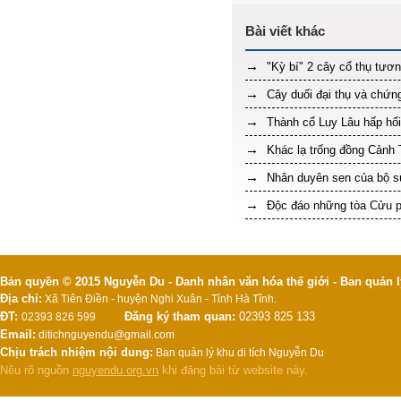
"Kỳ bí" 2 cây cổ thụ tươn
Cây duối đại thụ và chứng
Thành cổ Luy Lâu hấp hối
Khác lạ trống đồng Cảnh 
Nhân duyên sen của bộ s
Độc đáo những tòa Cửu p
Bản quyền © 2015 Nguyễn Du - Danh nhân văn hóa thế giới - Ban quản l
Địa chỉ:
Xã Tiên Điền - huyện Nghi Xuân - Tỉnh Hà Tĩnh.
ĐT:
Đăng ký tham quan:
02393 825 133
02393 826 599
Email:
ditichnguyendu@gmail.com
Chịu trách nhiệm nội dung:
Ban quản lý khu di tích Nguyễn Du
Nêu rõ nguồn
nguyendu.org.vn
khi đăng bài từ website này.