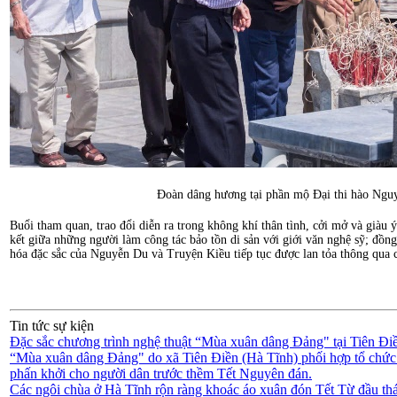
Đoàn dâng hương tại phần mộ Đại thi hào Ngu
Buổi tham quan, trao đổi diễn ra trong không khí thân tình, cởi mở và giàu 
kết giữa những người làm công tác bảo tồn di sản với giới văn nghệ sỹ; đồng 
hóa đặc sắc của Nguyễn Du và Truyện Kiều tiếp tục được lan tỏa thông qua c
Tin tức sự kiện
Đặc sắc chương trình nghệ thuật “Mùa xuân dâng Đảng" tại Tiên Đ
“Mùa xuân dâng Đảng" do xã Tiên Điền (Hà Tĩnh) phối hợp tổ chức 
phấn khởi cho người dân trước thềm Tết Nguyên đán.
Các ngôi chùa ở Hà Tĩnh rộn ràng khoác áo xuân đón Tết
Từ đầu thá