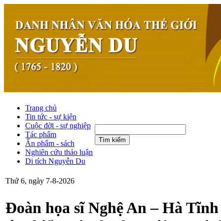
Trang chủ
Tin tức - sự kiện
Cuộc đời - sự nghiệp
Tác phẩm
Tìm kiếm
Ấn phẩm - sách
Nghiên cứu thảo luận
Di tích Nguyễn Du
Thứ 6, ngày 7-8-2026
Đoàn họa sĩ Nghệ An – Hà Tĩnh