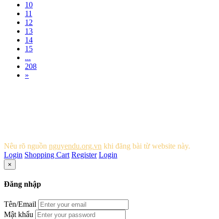
10
11
12
13
14
15
...
208
»
Bản quyền © 2015 Nguyễn Du - Danh nhân văn hóa thế giới -
Ban quản lý khu di tích Nguyễn Du.
Địa chỉ:
Xã Tiên Điền - huyện Nghi Xuân - Tỉnh Hà Tĩnh.
ĐT:
Đăng ký tham quan:
02393 825 133
02393 826 599
Email:
ditichnguyendu@gmail.com
Chịu trách nhiệm nội dung:
Ban quản lý khu di tích Nguyễn Du
Nêu rõ nguồn
nguyendu.org.vn
khi đăng bài từ website này.
Login
Shopping Cart
Register
Login
×
Đăng nhập
Tên/Email
Mật khẩu