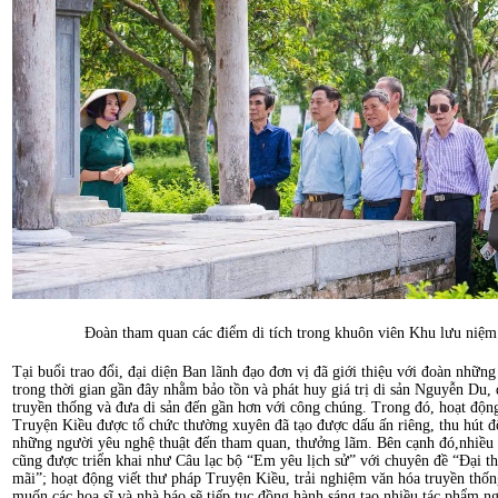
Đoàn tham quan các điểm di tích trong khuôn viên Khu lưu niệm
Tại buổi trao đổi, đại diện Ban lãnh đạo đơn vị đã giới thiệu với đoàn những
trong thời gian gần đây nhằm bảo tồn và phát huy giá trị di sản Nguyễn Du, 
truyền thống và đưa di sản đến gần hơn với công chúng. Trong đó, hoạt độn
Truyện Kiều được tổ chức thường xuyên đã tạo được dấu ấn riêng, thu hút đ
những người yêu nghệ thuật đến tham quan, thưởng lãm. Bên cạnh đó,nhiều
cũng được triển khai như Câu lạc bộ “Em yêu lịch sử” với chuyên đề “Đại 
mãi”; hoạt động viết thư pháp Truyện Kiều, trải nghiệm văn hóa truyền thố
muốn các họa sĩ và nhà báo sẽ tiếp tục đồng hành sáng tạo nhiều tác phẩm ngh