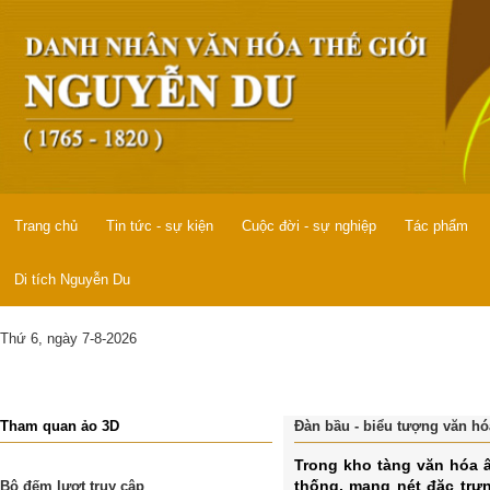
Trang chủ
Tin tức - sự kiện
Cuộc đời - sự nghiệp
Tác phẩm
Di tích Nguyễn Du
Thứ 6, ngày 7-8-2026
Tham quan ảo 3D
Đàn bầu - biểu tượng văn hó
Trong kho tàng văn hóa 
thống, mang nét đặc trưn
Bộ đếm lượt truy cập