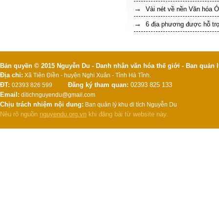
Vài nét về nền Văn hóa 
6 địa phương được hỗ trợ
Bản quyền © 2015 Nguyễn Du - Danh nhân văn hóa thế giới - Ban quản l
Địa chỉ:
Xã Tiên Điền - huyện Nghi Xuân - Tỉnh Hà Tĩnh.
ĐT:
Đăng ký tham quan:
02393 825 133
02393 826 599
Email:
ditichnguyendu@gmail.com
Chịu trách nhiệm nội dung:
Ban quản lý khu di tích Nguyễn Du
Nêu rõ nguồn
nguyendu.org.vn
khi đăng bài từ website này.