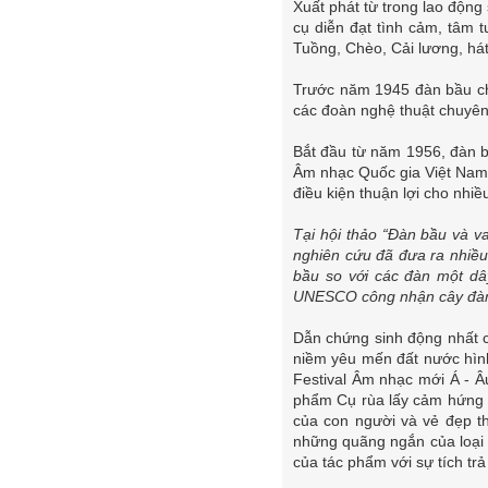
Xuất phát từ trong lao động
cụ diễn đạt tình cảm, tâm 
Tuồng, Chèo, Cải lương, h
Trước năm 1945 đàn bầu ch
các đoàn nghệ thuật chuyên
Bắt đầu từ năm 1956, đàn b
Âm nhạc Quốc gia Việt Nam.
điều kiện thuận lợi cho nhi
Tại hội thảo “Đàn bầu và v
nghiên cứu đã đưa ra nhiều
bầu so với các đàn một dâ
UNESCO công nhận cây đàn n
Dẫn chứng sinh động nhất c
niềm yêu mến đất nước hìn
Festival Âm nhạc mới Á - Âu
phẩm Cụ rùa lấy cảm hứng 
của con người và vẻ đẹp th
những quãng ngắn của loại 
của tác phẩm với sự tích t