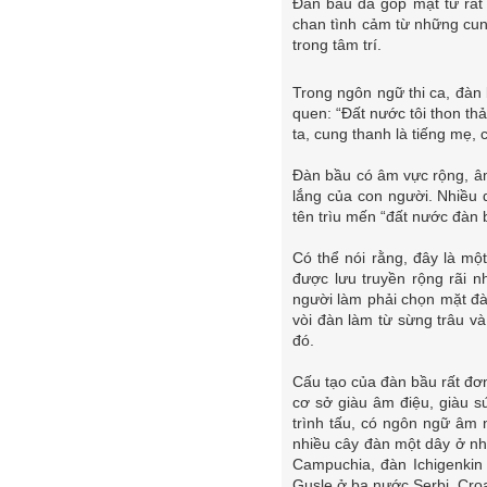
Đàn bầu đã góp mặt từ rất 
chan tình cảm từ những cun
trong tâm trí.
Trong ngôn ngữ thi ca, đàn
quen: “Đất nước tôi thon th
ta, cung thanh là tiếng mẹ,
Đàn bầu có âm vực rộng, âm
lắng của con người. Nhiều 
tên trìu mến “đất nước đàn
Có thể nói rằng, đây là mộ
được lưu truyền rộng rãi 
người làm phải chọn mặt đà
vòi đàn làm từ sừng trâu v
đó.
Cấu tạo của đàn bầu rất đơn
cơ sở giàu âm điệu, giàu s
trình tấu, có ngôn ngữ âm n
nhiều cây đàn một dây ở nh
Campuchia, đàn Ichigenki
Gusle ở ba nước Serbi, Cr