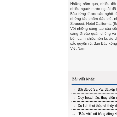
Những năm qua, nhiều tiết 
nhiều người nước ngoài đã 
Bầu từng được các nghệ sĩ
những tác phẩm đặc biệt n
Strauss); Hotel California 
Với những sáng tạo của cộn
càng đi vào quần chúng và 
bên cạnh chiếc nón lá, áo 
sắc quyến rũ, đàn Bầu xứng
Việt Nam.
Bãi đá cổ Sa Pa: đã xếp 
Quy hoạch ẩu, thủy điện s
Du lịch thoi thóp vì thủy đ
"Báu vật" cổ bằng đồng đ