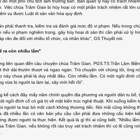
ch do một phó chủ tịch làm trưởng ban. Ban quản lý này có trách nhiệ
ch. Việc chùa Trăm Gian bị hủy hoại có một phần trách nhiệm rất lớn 
iệm vụ được Luật di sản văn hóa quy định.
ần phải thanh tra, kiểm tra và đánh giá mức độ vi phạm. Nếu trong ch
n nếu vi phạm nghiêm trọng, gây hủy hoại di sản thì cần phải xử lý hì
áp răn đe đối với nhiều tổ chức, cá nhân khác", GS Thuyết nói.
ể ra còn nhiều lắm"
ng liên quan đến câu chuyện chùa Trăm Gian, PGS.TS Trần Lâm Biền, 
ết thở dài thườn thượt và ngao ngán. Trò chuyện với chúng tôi, ông n
p này chưa phải là duy nhất đâu. Còn nhiều lắm. Có một ngôi đình 
g vừa bị người ta làm lại, xây mới hết rồi".
g kể cách đây mấy năm chính quyền địa phương và người dân tu bổ, t
ột ngôi đình cổ có giá trị về mặt kiến trúc nghệ thuật. Khi xuống kiểm tr
ị bị người ta loại bỏ một cách không thương tiếc. Nói mãi cũng không 
a đã nhiều lần có văn bản yêu cầu cần phải đưa những cấu kiện kiế
ng được người ta thực hiện. Kết quả là gì thì ai cũng biết. "Nhiều lắm
ùa Trăm Gian, nếu không rốt ráo truy xét trách nhiệm thì có lẽ cũng rơ
.