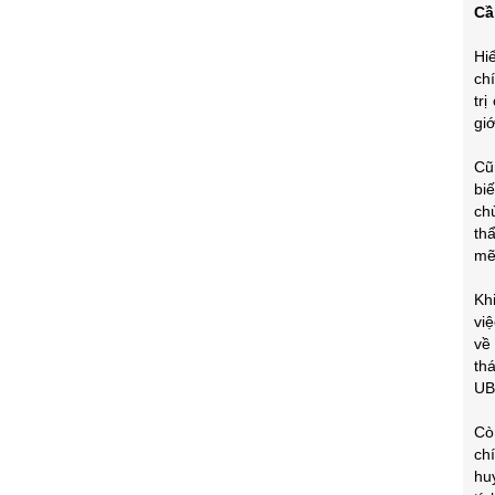
Cầ
Hi
ch
tr
giớ
Cũ
bi
ch
th
mẽ
Kh
vi
về
th
UB
Cò
ch
hu