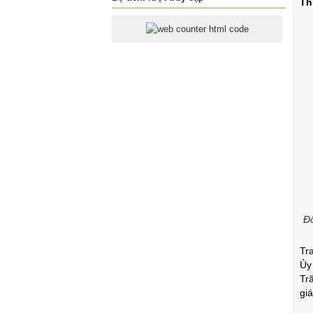
Th
Đô
Tr
Ủy
Tr
giá