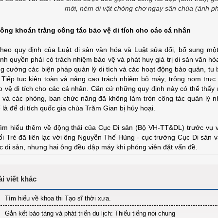
mới, ném di vật chỏng chơ ngay sân chùa (ảnh ph
ông khoán trắng công tác bảo vệ di tích cho các cá nhân
Theo quy định của Luật di sản văn hóa và Luật sửa đổi, bổ sung một
ính quyền phải có trách nhiệm bảo vệ và phát huy giá trị di sản văn h
ng cường các biện pháp quản lý di tích và các hoạt động bảo quản, tu
: Tiếp tục kiện toàn và nâng cao trách nhiệm bộ máy, trông nom trực t
o vệ di tích cho các cá nhân. Căn cứ những quy định này có thể thấ
 và các phòng, ban chức năng đã không làm tròn công tác quản lý nh
 là để di tích quốc gia chùa Trăm Gian bị hủy hoại.
Tìm hiểu thêm về động thái của Cục Di sản (Bộ VH-TT&DL) trước vụ v
ổi Trẻ đã liên lạc với ông Nguyễn Thế Hùng - cục trưởng Cục Di sản
c di sản, nhưng hai ông đều dập máy khi phóng viên đặt vấn đề.
Tìm hiểu về khoa thi Tạo sĩ thời xưa.
Gắn kết bảo tàng và phát triển du lịch: Thiếu tiếng nói chung