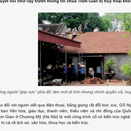
uyết nói như vậy trước thông tin chùa Trăm Gian bị hủy hoại khô
ng người "góp sức" phá dỡ, làm mới di tích nhưng chính quyền xã, huyệ
ao đổi với người viết qua điện thoại, bằng giọng rất đỗi bức xúc, GS
 ban Văn hóa, giáo dục, thanh niên, thiếu niên và nhi đồng của Quốc 
ăm Gian ở Chương Mỹ (Hà Nội) là một công trình cổ có kiến trúc nghệ 
 trị cả về lịch sử, văn hóa, khoa học và kiến trúc.