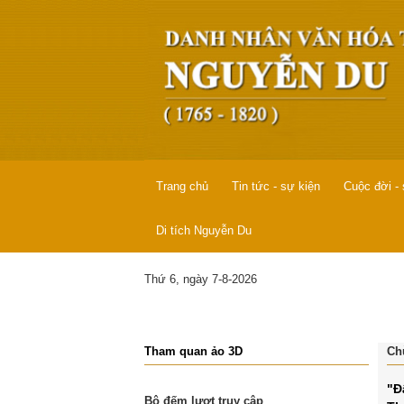
Trang chủ
Tin tức - sự kiện
Cuộc đời -
Di tích Nguyễn Du
Thứ 6, ngày 7-8-2026
Tham quan ảo 3D
Ch
"Đ
Bộ đếm lượt truy cập