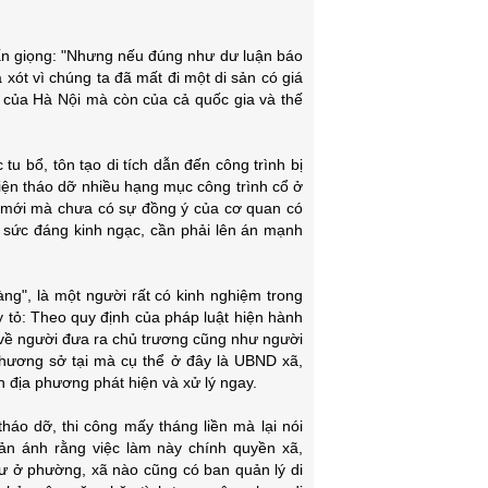
hấn giọng: "Nhưng nếu đúng như dư luận báo
 xót vì chúng ta đã mất đi một di sản có giá
, của Hà Nội mà còn của cả quốc gia và thế
u bổ, tôn tạo di tích dẫn đến công trình bị
 tiện tháo dỡ nhiều hạng mục công trình cổ ở
ựng mới mà chưa có sự đồng ý của cơ quan có
t sức đáng kinh ngạc, cần phải lên án mạnh
làng", là một người rất có kinh nghiệm trong
 tỏ: Theo quy định của pháp luật hiện hành
c về người đưa ra chủ trương cũng như người
 phương sở tại mà cụ thể ở đây là UBND xã,
địa phương phát hiện và xử lý ngay.
háo dỡ, thi công mấy tháng liền mà lại nói
ản ánh rằng việc làm này chính quyền xã,
hư ở phường, xã nào cũng có ban quản lý di