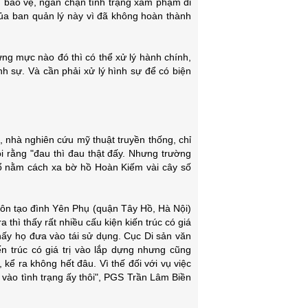
m bảo vệ, ngăn chặn tình trạng xâm phạm di
của ban quản lý này vì đã không hoàn thành
ừng mực nào đó thì có thể xử lý hành chính,
nh sự. Và cần phải xử lý hình sự để có biện
nhà nghiên cứu mỹ thuật truyền thống, chỉ
ói rằng "đau thì đau thật đấy. Nhưng trường
cổ nằm cách xa bờ hồ Hoàn Kiếm vài cây số
ôn tạo đình Yên Phụ (quận Tây Hồ, Hà Nội)
a thì thấy rất nhiều cấu kiện kiến trúc có giá
thấy họ đưa vào tái sử dụng. Cục Di sản văn
n trúc có giá trị vào lắp dựng nhưng cũng
, kể ra không hết đâu. Vì thế đối với vụ việc
i vào tình trạng ấy thôi", PGS Trần Lâm Biền