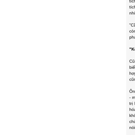
tí
tí
nh
"C
cò
ph
"K
Cũ
bi
hợ
cũn
Ôn
- m
tr
hó
khô
ch
nói