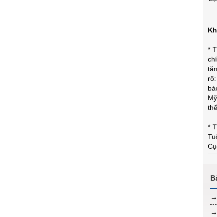
Kh
* 
ch
tă
rõ
bả
Mỹ
thể
* 
Tu
Cụ