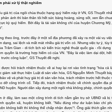
n phải xử lý thật nghiêm
ểu giá trị của ngôi chùa thuộc hạng quý hiếm này ở VN, GS Thuyết n
í phản ánh thì bản thân tôi hết sức bàng hoàng, sửng sốt, xen lẫn chua
ị cực kỳ quý hiếm. Bởi đây là tài sản không chỉ của huyện Chương Mỹ
i".
ng theo ông, trước đây ở một số địa phương đã xảy ra một vài vụ việc t
ến dạng, sai lệch và mất mát nhiều giá trị vốn có. Nhưng việc tự ý, tùy
ùa Trăm Gian - di tích lịch sử kiến trúc nghệ thuật quốc gia - rồi d
ẩm quyền là trường hợp hiếm có của VN. "Đây là việc làm dại dột, hế
 trước công luận", GS Thuyết đề nghị.
i được hỏi trách nhiệm thuộc về ai hay lại rơi vào tình trạng "hòa cả 
ệc giám sát thực hiện Luật di sản văn hóa, GS Nguyễn Minh Thuyết bày
 bảo vệ và phát huy giá trị di sản văn hóa, trách nhiệm trước hết thuộ
áo dỡ công trình cổ. Tiếp đó, trách nhiệm thuộc về chính quyền địa
ND huyện. Người dân xây dựng một ngôi nhà không phép, chính quyền 
n ở đây, làm sao một công trình di tích nằm gần trụ sở UBND xã bị t
ính quyền xã, huyện không biết. "Nếu đúng như dư luận báo chí ph
yện không biết thì không thể chấp nhận được"!. Ông giải thích gần n