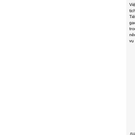
Vi
tị
Ti
gạ
tr
nê
vụ
Bậ