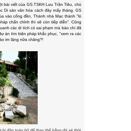
ột bài viết của GS.TSKH Lưu Trần Tiêu, chủ
Cục Di sản văn hóa cách đây mấy tháng. GS
hùa vào cổng đền, Thành nhà Mạc thành "lò
pháp chấn chỉnh thì sẽ còn tiếp diễn". Cũng
quanh các di tích có sai phạm mà báo chí đã
 dự án tìm biện pháp khắc phục, "xem ra các
 vào im lặng nữa chăng?!
ờ bị đập toàn bộ để thay thế bằng đá xẻ thời