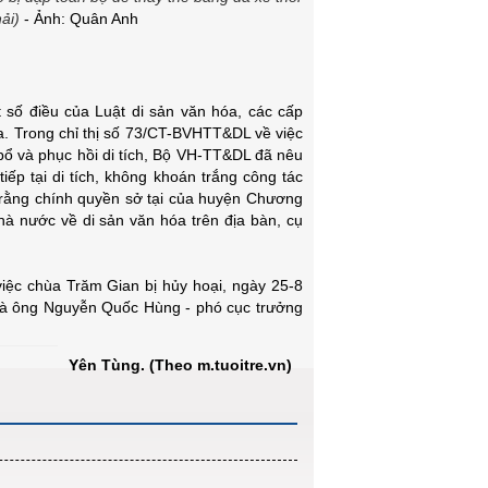
ải)
- Ảnh: Quân Anh
 số điều của Luật di sản văn hóa, các cấp
óa. Trong chỉ thị số 73/CT-BVHTT&DL về việc
 bổ và phục hồi di tích, Bộ VH-TT&DL đã nêu
iếp tại di tích, không khoán trắng công tác
y rằng chính quyền sở tại của huyện Chương
à nước về di sản văn hóa trên địa bàn, cụ
iệc chùa Trăm Gian bị hủy hoại, ngày 25-8
 và ông Nguyễn Quốc Hùng - phó cục trưởng
Yên Tùng. (Theo m.tuoitre.vn)