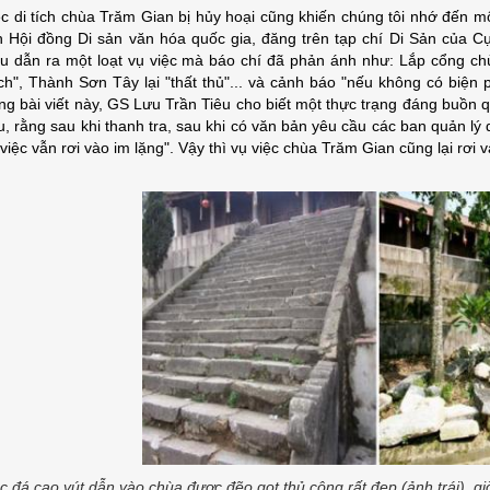
ệc di tích chùa Trăm Gian bị hủy hoại cũng khiến chúng tôi nhớ đến m
ch Hội đồng Di sản văn hóa quốc gia, đăng trên tạp chí Di Sản của 
êu dẫn ra một loạt vụ việc mà báo chí đã phản ánh như: Lắp cổng c
ch", Thành Sơn Tây lại "thất thủ"... và cảnh báo "nếu không có biện 
ong bài viết này, GS Lưu Trần Tiêu cho biết một thực trạng đáng buồn 
u, rằng sau khi thanh tra, sau khi có văn bản yêu cầu các ban quản lý
 việc vẫn rơi vào im lặng". Vậy thì vụ việc chùa Trăm Gian cũng lại rơi
c đá cao vút dẫn vào chùa được đẽo gọt thủ công rất đẹp (ảnh trái), gi