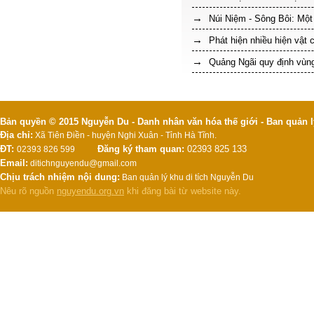
Núi Niệm - Sông Bôi: Một 
Phát hiện nhiều hiện vật 
Quảng Ngãi quy định vùng
Bản quyền © 2015 Nguyễn Du - Danh nhân văn hóa thế giới - Ban quản l
Địa chỉ:
Xã Tiên Điền - huyện Nghi Xuân - Tỉnh Hà Tĩnh.
ĐT:
Đăng ký tham quan:
02393 825 133
02393 826 599
Email:
ditichnguyendu@gmail.com
Chịu trách nhiệm nội dung:
Ban quản lý khu di tích Nguyễn Du
Nêu rõ nguồn
nguyendu.org.vn
khi đăng bài từ website này.