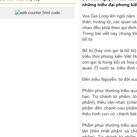
những triều đại phong kiế
Vua Gia Long lên ngôi năm 
thân, hoàng tử, các quan vă
nhau đều phải theo qui định
Trong bài viết này chúng tô
bổ tử.
Bổ tử (hay còn gọi là bố t
triều thời phong kiến Việt
còn gọi là hung bối và hoa
quan. Ở nước ta, triều đìn
Đến triều Nguyễn, từ đời vu
Phẩm phục thường triều qua
hạc. Từ chánh tứ phẩm, tò
phẩm), thêu vân nhạn (chán
phẩm đến chánh cửu phẩm,
thêu hình con cò; chánh bát
Phẩm phục thường triều qua
lân (trên nhất phẩm và ch
phẩm). Từ chánh tứ phẩm, 