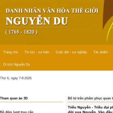
Trang chủ
Tin tức - sự kiện
Cuộc đời - sự nghiệp
Tác phẩm
Di tích Nguyễn Du
Thứ 6, ngày 7-8-2026
Tham quan ảo 3D
Bổ tử trên phẩm phục quan 
Triều Nguyễn - Triều đại 
đời vua Nguyễn. Vào đầu 
Bộ đếm lượt truy cập