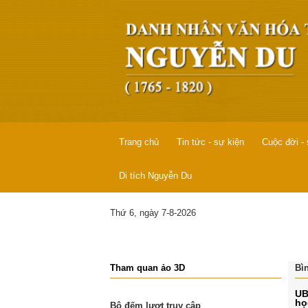
Trang chủ
Tin tức - sự kiện
Cuộc đời -
Di tích Nguyễn Du
Thứ 6, ngày 7-8-2026
Tham quan ảo 3D
Bì
UB
họ
Bộ đếm lượt truy cập