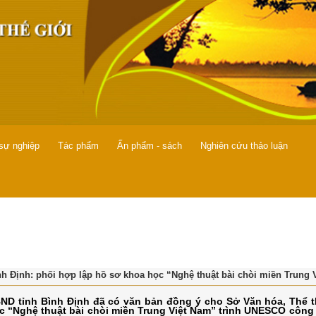
 sự nghiệp
Tác phẩm
Ấn phẩm - sách
Nghiên cứu thảo luận
nh Định: phối hợp lập hồ sơ khoa học “Nghệ thuật bài chòi miền Tru
ND tỉnh Bình Định đã có văn bản đồng ý cho Sở Văn hóa, Thể t
c “Nghệ thuật bài chòi miền Trung Việt Nam” trình UNESCO công nh