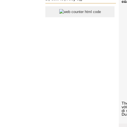
củ
The
vớ
di 
Du 