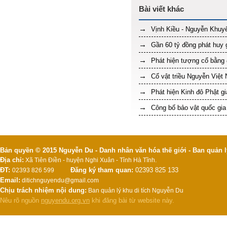
Vịnh Kiều - Nguyễn Khuy
Gần 60 tỷ đồng phát huy g
Phát hiện tượng cổ bằng 
Cổ vật triều Nguyễn Việt 
Phát hiện Kinh đô Phật g
Công bố bảo vật quốc gia
Bản quyền © 2015 Nguyễn Du - Danh nhân văn hóa thế giới - Ban quản l
Địa chỉ:
Xã Tiên Điền - huyện Nghi Xuân - Tỉnh Hà Tĩnh.
ĐT:
Đăng ký tham quan:
02393 825 133
02393 826 599
Email:
ditichnguyendu@gmail.com
Chịu trách nhiệm nội dung:
Ban quản lý khu di tích Nguyễn Du
Nêu rõ nguồn
nguyendu.org.vn
khi đăng bài từ website này.