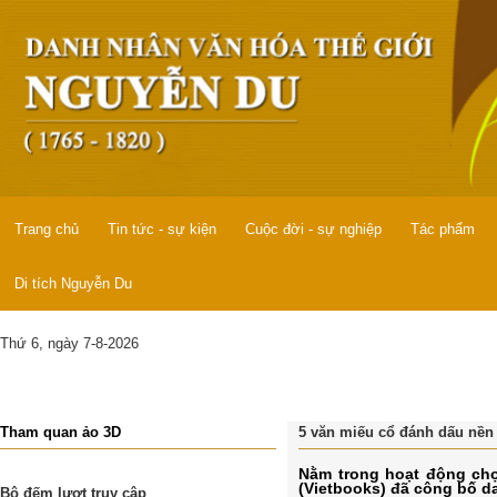
Trang chủ
Tin tức - sự kiện
Cuộc đời - sự nghiệp
Tác phẩm
Di tích Nguyễn Du
Thứ 6, ngày 7-8-2026
Tham quan ảo 3D
5 văn miếu cổ đánh dấu nền 
Nằm trong hoạt động chọ
(Vietbooks) đã công bố da
Bộ đếm lượt truy cập