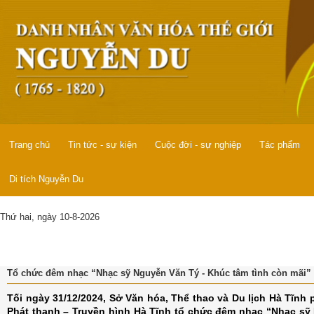
Trang chủ
Tin tức - sự kiện
Cuộc đời - sự nghiệp
Tác phẩm
Di tích Nguyễn Du
Thứ hai, ngày 10-8-2026
Tổ chức đêm nhạc “Nhạc sỹ Nguyễn Văn Tý - Khúc tâm tình còn mãi”
Tối ngày 31/12/2024, Sở Văn hóa, Thể thao và Du lịch Hà Tĩnh 
Phát thanh – Truyền hình Hà Tĩnh tổ chức đêm nhạc “Nhạc sỹ