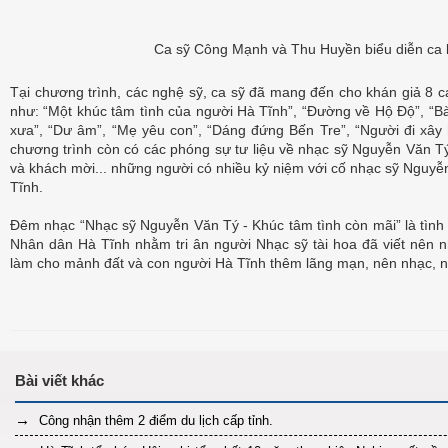
Ca sỹ Công Mạnh và Thu Huyền biểu diễn ca
Tại chương trình, các nghệ sỹ, ca sỹ đã mang đến cho khán giả 8 c
như: “Một khúc tâm tình của người Hà Tĩnh”, “Đường về Hộ Độ”, “B
xưa”, “Dư âm”, “Mẹ yêu con”, “Dáng đứng Bến Tre”, “Người đi xây
chương trình còn có các phóng sự tư liệu về nhạc sỹ Nguyễn Văn Tý
và khách mời... những người có nhiều kỷ niệm với cố nhạc sỹ Nguyễ
Tĩnh.
Đêm nhạc “Nhạc sỹ Nguyễn Văn Tý - Khúc tâm tình còn mãi” là tìn
Nhân dân Hà Tĩnh nhằm tri ân người Nhạc sỹ tài hoa đã viết nên 
làm cho mảnh đất và con người Hà Tĩnh thêm lãng mạn, nên nhạc, n
Công nhận thêm 2 điểm du lịch cấp tỉnh.