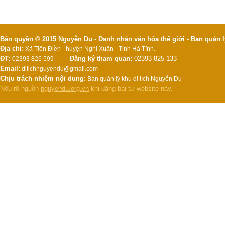
Bản quyền © 2015 Nguyễn Du - Danh nhân văn hóa thế giới - Ban quản l
Địa chỉ:
Xã Tiên Điền - huyện Nghi Xuân - Tỉnh Hà Tĩnh.
ĐT:
Đăng ký tham quan:
02393 825 133
02393 826 599
Email:
ditichnguyendu@gmail.com
Chịu trách nhiệm nội dung:
Ban quản lý khu di tích Nguyễn Du
Nêu rõ nguồn
nguyendu.org.vn
khi đăng bài từ website này.