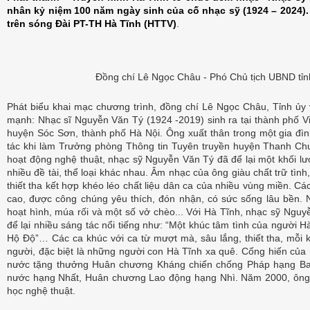
nhân kỷ niệm 100 năm ngày sinh của cố nhạc sỹ (1924 – 2024).
trên sóng Đài PT-TH Hà Tĩnh (HTTV)
.
Đồng chí Lê Ngọc Châu - Phó Chủ tịch UBND tỉnh
Phát biểu khai mạc chương trình, đồng chí Lê Ngọc Châu, Tỉnh ủy
mạnh: Nhạc sĩ Nguyễn Văn Tý (1924 -2019) sinh ra tại thành phố V
huyện Sóc Sơn, thành phố Hà Nội. Ông xuất thân trong một gia đì
tác khi làm Trưởng phòng Thông tin Tuyên truyền huyện Thanh Ch
hoạt động nghệ thuật, nhạc sỹ Nguyễn Văn Tý đã để lại một khối lượ
nhiều đề tài, thể loại khác nhau. Âm nhạc của ông giàu chất trữ tình, 
thiết tha kết hợp khéo léo chất liệu dân ca của nhiều vùng miền. Cá
cao, được công chúng yêu thích, đón nhận, có sức sống lâu bền. N
hoạt hình, múa rối và một số vở chèo... Với Hà Tĩnh, nhạc sỹ Ngu
để lại nhiều sáng tác nổi tiếng như: “Một khúc tâm tình của người 
Hộ Độ”… Các ca khúc với ca từ mượt mà, sâu lắng, thiết tha, mỗi kh
người, đặc biệt là những người con Hà Tĩnh xa quê. Cống hiến củ
nước tặng thưởng Huân chương Kháng chiến chống Pháp hạng B
nước hạng Nhất, Huân chương Lao động hạng Nhì. Năm 2000, ông 
học nghệ thuật.